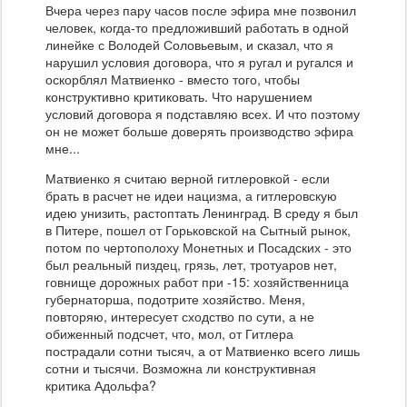
Вчера через пару часов после эфира мне позвонил
человек, когда-то предложивший работать в одной
линейке с Володей Соловьевым, и сказал, что я
нарушил условия договора, что я ругал и ругался и
оскорблял Матвиенко - вместо того, чтобы
конструктивно критиковать. Что нарушением
условий договора я подставляю всех. И что поэтому
он не может больше доверять производство эфира
мне...
Матвиенко я считаю верной гитлеровкой - если
брать в расчет не идеи нацизма, а гитлеровскую
идею унизить, растоптать Ленинград. В среду я был
в Питере, пошел от Горьковской на Сытный рынок,
потом по чертополоху Монетных и Посадских - это
был реальный пиздец, грязь, лет, тротуаров нет,
говнище дорожных работ при -15: хозяйственница
губернаторша, подотрите хозяйство. Меня,
повторяю, интересует сходство по сути, а не
обиженный подсчет, что, мол, от Гитлера
пострадали сотни тысяч, а от Матвиенко всего лишь
сотни и тысячи. Возможна ли конструктивная
критика Адольфа?