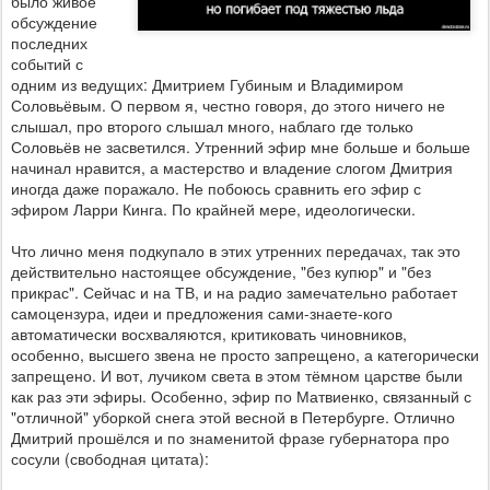
было живое
обсуждение
последних
событий с
одним из ведущих: Дмитрием Губиным и Владимиром
Соловьёвым. О первом я, честно говоря, до этого ничего не
слышал, про второго слышал много, наблаго где только
Соловьёв не засветился. Утренний эфир мне больше и больше
начинал нравится, а мастерство и владение слогом Дмитрия
иногда даже поражало. Не побоюсь сравнить его эфир с
эфиром Ларри Кинга. По крайней мере, идеологически.
Что лично меня подкупало в этих утренних передачах, так это
действительно настоящее обсуждение, "без купюр" и "без
прикрас". Сейчас и на ТВ, и на радио замечательно работает
самоцензура, идеи и предложения сами-знаете-кого
автоматически восхваляются, критиковать чиновников,
особенно, высшего звена не просто запрещено, а категорически
запрещено. И вот, лучиком света в этом тёмном царстве были
как раз эти эфиры. Особенно, эфир по Матвиенко, связанный с
"отличной" уборкой снега этой весной в Петербурге. Отлично
Дмитрий прошёлся и по знаменитой фразе губернатора про
сосули (свободная цитата):