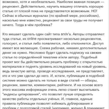
возможно, хотя и необязательно. Наиболее важная позиция —
рецензент. Действительно, научить машину отличать хорошую
статью от плохой пока не представляется возможным. НО!
Сейчас в обычных журналах (по крайней мере, российских),
насколько мне известно, рецензент за свои труды не получает
ничего. Тогда в чём проблема?
Кто мешает сделать один сайт типа arxiv'а. Авторы отправляют
туда статьи, их online просматривают несколько рецензентов,
голосуют, и статья либо появляется, либо отклоняется. Доступ
имеют все желающие. Схема рабочая, никаких дополнительных
денег не нужно. Несложно будет сделать подписку на свежие
статьи по определённой тематике и/или автору. Подобный
проект мог бы действительно решить проблему с открытостью
материалов и поднять уровень исследований на новый уровень,
ведь зачастую автор, проводя исследования, не представляет,
кто и что уже сделал до него. И, кстати, публикации в подобной
системе можно сделать не только в виде статей — обзоры,
рецензии, заметки, комментарии, рейтинги. И на основе всего
этого массива информации очень легко станет высчитывать
"индексы цитирования", что позволит лучше определять
качество работы отдельных учёных. И, главное, единые
правила публикации позволят избежать дублирования и
проблем с подготовкой статей (например, журнал A принимает