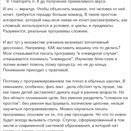
Повторять п. 8 до получения приемлимого вкуса
И это — вкратце. Чтобы объяснить машине, что человек от неё
хочет, требуется гораздо больше команд. В таком простом
алгоритме, который наш мозг никак не хочет рассматривать, как
сложный, используются и условия, и циклы, и предикаты.
Разумеется, реальные программы сложнее.
И вот тут у множестве учеников возникает когнитивный
диссонанс. Например, КАК заставить машину что-то делать?
Мозг отказывается писать программу "в очевидном случае",
отказывается понимать "очевидное". Изучение блок-схем и
логики может помочь этому процессу, но не до конца.
Понимание приходит с практикой.
Поэтому с программированием так плохо в обычных школах. В
гимназиях, особенно, физ.-мат., дела обстоят чуть лучше, так
как таких детей заставляют думать ещё в раннем возрасте. Но
без чёткого понимания цели, без умения разделить "сложное на
простое", без умения выстраивать логические цепочки, нельзя
научиться программировать. Можно научиться писать
программы, похожие на те, что уже проходили. Но что-то новое
будет всегда вызывать ступор. Ступор, сформированный в том
числе и современной системой образования, в которой нет
места ни логике, ни мышлению.