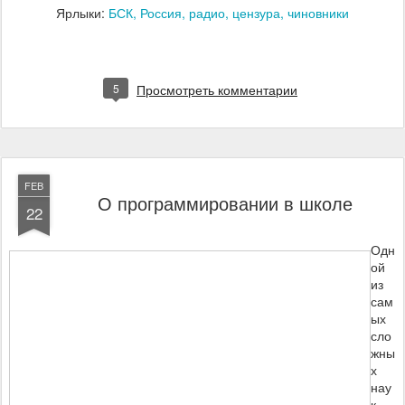
Ярлыки:
БСК
Россия
радио
цензура
чиновники
5
Просмотреть комментарии
FEB
О программировании в школе
22
Одн
ой
из
сам
ых
сло
жны
х
нау
к,