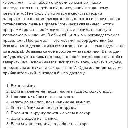
Алгоритм
— это набор логически связанных, часто
последовательных, действий, приводящий к заданному
результату. Я не буду углубляться в свойства теории
алгоритмов, в понятия дискретности, полноты и конечности, а
остановлюсь лишь на фразе "логически связанных". Чтобы
программировать необходимо знать и понимать логику и
логическое мышление. В обычной жизни мы руководствуемся
правилами. Программа — это жёсткий набор действий (за
исключением декларативных языков, но они — тема отдельного
разговора). Возьмём самое простое — заварку чая. Вы когда-
нибудь задумывались над тем, что необходимо сделать, чтобы
заварить чай. Вспоминается "вскипятить воду, налить в кружку,
положить пакетик чая и сахар, выпить". Однако алгоритм, даже
приблизительный, выглядел бы по-другому:
Взять чайник
Если в чайнике нет воды, налить туда холодную воду.
Поставить чайник и включить его.
Ждать до тех пор, пока чайник не закипит.
Когда чайник закипел, взять кружку.
Положить в кружку пакетик с чаем и сахар.
Залить водой из чайника.
Если чай не сладкий, то добавить сахара.