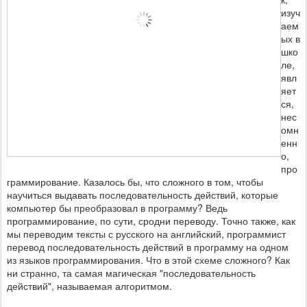
изуч
аем
ых в
шко
ле,
явл
яет
ся,
нес
омн
енн
о,
про
граммирование. Казалось бы, что сложного в том, чтобы
научиться выдавать последовательность действий, которые
компьютер бы преобразовал в программу? Ведь
программирование, по сути, сродни переводу. Точно также, как
мы переводим тексты с русского на английский, программист
перевод последовательность действий в программу на одном
из языков программирования. Что в этой схеме сложного? Как
ни странно, та самая магическая "последовательность
действий", называемая алгоритмом.