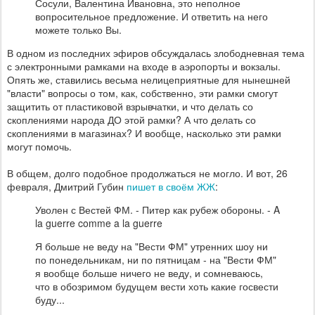
Сосули, Валентина Ивановна, это неполное
вопросительное предложение. И ответить на него
можете только Вы.
В одном из последних эфиров обсуждалась злободневная тема
с электронными рамками на входе в аэропорты и вокзалы.
Опять же, ставились весьма нелицеприятные для нынешней
"власти" вопросы о том, как, собственно, эти рамки смогут
защитить от пластиковой взрывчатки, и что делать со
скоплениями народа ДО этой рамки? А что делать со
скоплениями в магазинах? И вообще, насколько эти рамки
могут помочь.
В общем, долго подобное продолжаться не могло. И вот, 26
февраля, Дмитрий Губин
пишет в своём ЖЖ
:
Уволен с Вестей ФМ. - Питер как рубеж обороны. - A
la guerre comme a la guerre
Я больше не веду на "Вести ФМ" утренних шоу ни
по понедельникам, ни по пятницам - на "Вести ФМ"
я вообще больше ничего не веду, и сомневаюсь,
что в обозримом будущем вести хоть какие госвести
буду...