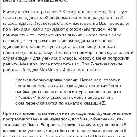
К чему я весь этот разговор? К тому, что, по-моему, большую
часть преподавателей информатики можно разделить на 2
класса: идиоты (те, которые с компьютером на Вы, преподают
по учебникам, сами понимают с огромным трудом, если
понимают) и те, которые что-то выучили / осознали в силу
возраста, и теперь считают сие очевидным и искренне
удивляются, какие же тупые дети, раз не могут написать
простенькую программу. В качестве примера приведу реальный
случай задачи для ученика 8 класса, которую меня попросили
решить. Мне пришлось потратить час. При 7-летнем опыте
работы + 5 годам МатМеха + 4 физ.-мат. школы.
Краткая формулировка задачи: Нужно нарисовать в
паскале несколько окон, в каждом из которых бегает
змейка, управляемая с клавиатуры, меняющая цвет
и "символ" при отскоке или смене направления,
окна переключаются по нажатию клавиши Z.
При этом циклы практически не проходились, функциональное
программирование не изучалось, вообще, объяснений, как
таковых, не было. Вопрос: как такую задачу могут решать в 8
классе, при условии, что, собственно, программирование в 8
классе и начинается (в некоторых школах)? При всём своём