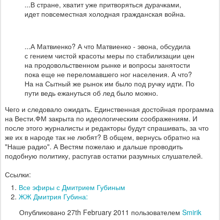
...В стране, хватит уже притворяться дурачками,
идет повсеместная холодная гражданская война.
...А Матвиенко? А что Матвиенко - эвона, обсудила
с гением чистой красоты меры по стабилизации цен
на продовольственном рынке и вопросы занятости
пока еще не переломавшего ног населения. А что?
На на Сытный же рынок им было под ручку идти. По
пути ведь ежануться об лед было можно.
Чего и следовало ожидать. Единственная достойная программа
на Вести.ФМ закрыта по идеологическим соображениям. И
после этого журналисты и редакторы будут спрашивать, за что
же их в народе так не любят? В общем, вернусь обратно на
"Наше радио". А Вестям пожелаю и дальше проводить
подобную политику, распугав остатки разумных слушателей.
Ссылки:
Все эфиры с Дмитрием Губиным
ЖЖ Дмитрия Губина:
Опубликовано
27th February 2011
пользователем
Smirik