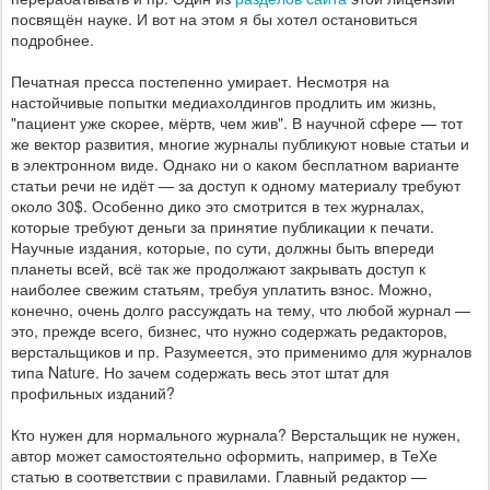
посвящён науке. И вот на этом я бы хотел остановиться
подробнее.
Печатная пресса постепенно умирает. Несмотря на
настойчивые попытки медиахолдингов продлить им жизнь,
"пациент уже скорее, мёртв, чем жив". В научной сфере — тот
же вектор развития, многие журналы публикуют новые статьи и
в электронном виде. Однако ни о каком бесплатном варианте
статьи речи не идёт — за доступ к одному материалу требуют
около 30$. Особенно дико это смотрится в тех журналах,
которые требуют деньги за принятие публикации к печати.
Научные издания, которые, по сути, должны быть впереди
планеты всей, всё так же продолжают закрывать доступ к
наиболее свежим статьям, требуя уплатить взнос. Можно,
конечно, очень долго рассуждать на тему, что любой журнал —
это, прежде всего, бизнес, что нужно содержать редакторов,
верстальщиков и пр. Разумеется, это применимо для журналов
типа Nature. Но зачем содержать весь этот штат для
профильных изданий?
Кто нужен для нормального журнала? Верстальщик не нужен,
автор может самостоятельно оформить, например, в ТеХе
статью в соответствии с правилами. Главный редактор —