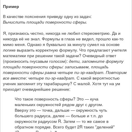
Пример
В качестве пояснения приведу одну из задач:
Вычислить площади поверхности сферы.
Я, признаюсь честно, никогда не любил стереометрию. Да и
никогда её не знал. Формулы в глаза не видел, прошло как-то
мимо меня. Однако я буквально за минуту сумел на основе
логике выразить корректную формулу. Что предлагают учителя
математики при решении такой задачи? Очевидный ответ
(произносить гнусавым голосом):
дети, запомните формулу
площади поверхности сферы: записываем, площадь
поверхности сферы равна четыре пи-эр-квадрат. Повторим
все вместе: четыре пи-эр-квадрат.
С какой вероятностью
ученик запомнит эту тарабарщину? С малой. Хотя тут на ум
приходит очевиднейшее решение:
Что такое поверхность сферы? Это — куча
маленьких окружностей рядом друг с другом.
Вверху это — точка, дальше — окружность чуть
большего радиуса, далее — больше и т.п. до
окружности радиусом R. Затем — то же самое в
обратном порядке. Всего будет 2R таких "делений"