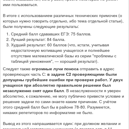
ими пользоваться.
В итоге с использованием различных технических примочек (о
которых нужно говорить отдельно, ибо тема отдельной статьи),
были получены следующие результаты:
Средний балл сдававших ЕГЭ: 75 баллов.
Лучший результат: 84 балла.
Худший результат: 60 баллов (что, кстати, учитывая
недостаточную мотивацию учащегося и полнейшее
отсутствие математической базы из серии "проблемы с
таблицей умножения", — хороший результат).
Следует также
огромные лучи поноса
отправить в адрес
проверяющих часть С:
в задаче С2 проверяющими были
допущены грубейшие ошибки при проверке работ. У двух
учащихся при абсолютно правильном решении был
незаслуженно снят один балл
. В незаслуженности я уверен
абсолютно, к сожалению, не могу публично привести условие и
решение задачи по сами-знаете-каким причинам. С учётом
этого средний балл был бы в районе 78-80. Разумеется,
никаких репетиторов по информатике не было.
Вывод из этого напрашивается один: при должном желании и
минимальной мотивации у учащихся (а таковая есть в 11