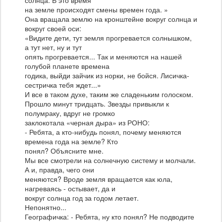
солнца. В это время
на земле происходят смены времен года. »
Она вращала землю на кронштейне вокруг солнца и
вокруг своей оси:
«Видите дети, тут земля прогревается солнышком,
а тут нет, ну и тут
опять прогревается... Так и меняются на нашей
голубой планете времена
годика, выйди зайчик из норки, не бойся. Лисичка-
сестричка тебя ждет...»
И все в таком духе, таким же сладеньким голоском.
Прошло минут тридцать. Звезды привыкли к
полумраку, вдруг не громко
заклокотала «черная дыра» из РОНО:
- Ребята, а кто-нибудь понял, почему меняются
времена года на земле? Кто
понял? Объясните мне.
Мы все смотрели на солнечную систему и молчали.
А и, правда, чего они
меняются? Вроде земля вращается как юла,
нагреваясь - остывает, да и
вокруг солнца год за годом летает.
Непонятно...
Географичка: - Ребята, ну кто понял? Не подводите