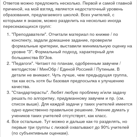
Ответов можно предложить несколько. Первой и самой главной
причиной, на мой взгляд, является недостаточный уровень
образования, предлагаемого школой. Всех учителей, с
которыми я знаком, можно разделить на несколько иногда
пересекающихся групп:
"Преподаватели". Отчитали материал по книжке / по
конспекту, задали домашнее задание, проверили
формальные критерии, выставили минимальную оценку на
уровне "3". Формальный подход, характерный для
большинства ВУЗов.
"Педагоги". Читают по планам, одобренным завучем /
методистом / МинОбр / Единой Россией / Путиным. В
детали не вникают. Чуть лучше, чем предыдущая группа,
так как есть хотя бы базовая предпосылка к улучшению
качества.
"Стандартирасты". Любят любую проблему и/или задачу
решать по алгоритму, придуманному завучем и пр. (см.
список выше). Для каждой задачи у таких учителей имеется
одно единственно правильное решение. Умение думать у
учеников таких учителей отсутствует, как класс.
Все остальные. Тут можно и дальше как-то разделять, но
первые три группы с лихвой охватывают до 90% учителей
(по субъективным оценкам).