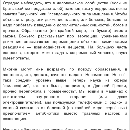
Отрадно наблюдать, что в человеческом сообществе (если не
брать крайних представителей) наконец-таки утвердились некие
зачатки "научного" или "псевдонаучного" типа мышления. Чтобы
объяснить грозу, или движение планет, или болезнь, больше не
надо прибегать к введению дополнительных сущностей, богов и
прочего. Образование (по крайней мере, на бумаге) вместо
закона Божьего рассказывает про эволюцию, уравнениями
движения описываются перемещения объектов, химическими
реакциями — взаимодействия веществ. На большую часть
вопросов, которые может задать современный человек, наука
имеет ответы.
Многие могут мне возразить по поводу образования, в
частности, что, дескать, качество падает. Несомненно. Но всё-
таки средний уровень выше. Теперь наука из сферы
"философии", как это было, например, в Древней Греции,
прочно переползла в "обыденность". Мы ездим в машинах с
двигателем внутренного сгорания (или даже
электродвигателем), мы пользуемся телефонами с радио- и
сотовой связью, а от болезней (по крайней мере, серьёзных)
предпочитаем антибиотики вместо травяных настоек и
вакцинацию.
Нашему обществу для жизни больше не нужна вера. Вера,