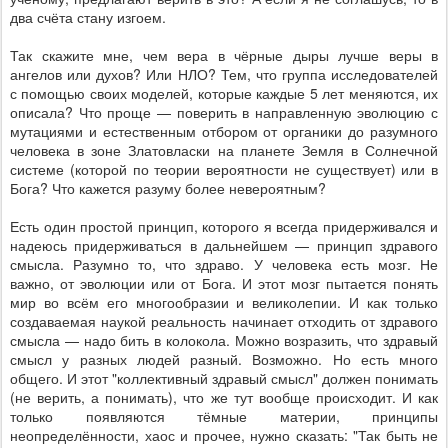
два счёта стану изгоем.
Так скажите мне, чем вера в чёрные дыры лучше веры в
ангелов или духов? Или НЛО? Тем, что группа исследователей
с помощью своих моделей, которые каждые 5 лет меняются, их
описала? Что проще — поверить в направленную эволюцию с
мутациями и естественным отбором от органики до разумного
человека в зоне Златовласки на планете Земля в Солнечной
системе (которой по теории вероятности не существует) или в
Бога? Что кажется разуму более невероятным?
Есть один простой принцип, которого я всегда придерживался и
надеюсь придерживаться в дальнейшем — принцип здравого
смысла. Разумно то, что здраво. У человека есть мозг. Не
важно, от эволюции или от Бога. И этот мозг пытается понять
мир во всём его многообразии и великолепии. И как только
создаваемая наукой реальность начинает отходить от здравого
смысла — надо бить в колокола. Можно возразить, что здравый
смысл у разных людей разный. Возможно. Но есть много
общего. И этот "коллективный здравый смысл" должен понимать
(не верить, а понимать), что же тут вообще происходит. И как
только появляются тёмные материи, принципы
неопределённости, хаос и прочее, нужно сказать: "Так быть не