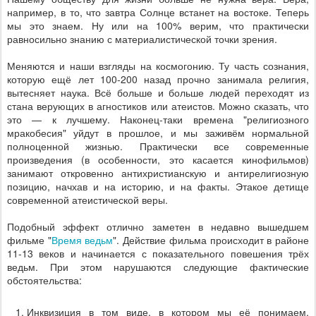
например, в то, что завтра Солнце встанет на востоке. Теперь
мы это знаем. Ну или на 100% верим, что практически
равносильно знанию с материалистической точки зрения.
Меняются и наши взгляды на космогонию. Ту часть сознания,
которую ещё лет 100-200 назад прочно занимала религия,
вытесняет наука. Всё больше и больше людей переходят из
стана верующих в агностиков или атеистов. Можно сказать, что
это — к лучшему. Наконец-таки времена "религиозного
мракобесия" уйдут в прошлое, и мы заживём нормальной
полноценной жизнью. Практически все современные
произведения (в особенности, это касается кинофильмов)
занимают откровенно антихристианскую и антирелигиозную
позицию, начхав и на историю, и на факты. Этакое детище
современной атеистической веры.
Подобный эффект отлично заметен в недавно вышедшем
фильме "
Время ведьм
". Действие фильма происходит в районе
11-13 веков и начинается с показательного повешения трёх
ведьм. При этом нарушаются следующие фактические
обстоятельства:
Инквизиция в том виде, в котором мы её понимаем,