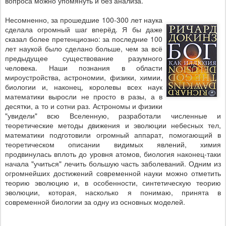
вопроса можно упомянуть и без анализа.
Несомненно, за прошедшие 100-300 лет наука
сделала огромный шаг вперёд. Я бы даже
сказал более претенциозно: за последние 100
лет наукой было сделано больше, чем за всё
предыдущее существование разумного
человека. Наши познания в области
мироустройства, астрономии, физики, химии,
биологии и, наконец, королевы всех наук
математики выросли не просто в разы, а в
десятки, а то и сотни раз. Астрономы и физики
"увидели" всю Вселенную, разработали численные и
теоретические методы движения и эволюции небесных тел,
математики подготовили огромный аппарат, помогающий в
теоретическом описании видимых явлений, химия
продвинулась вплоть до уровня атомов, биология наконец-таки
начала "учиться" лечить большую часть заболеваний. Одним из
огромнейших достижений современной науки можно отметить
теорию эволюцию и, в особенности, синтетическую теорию
эволюции, которая, насколько я понимаю, принята в
современной биологии за одну из основных моделей.