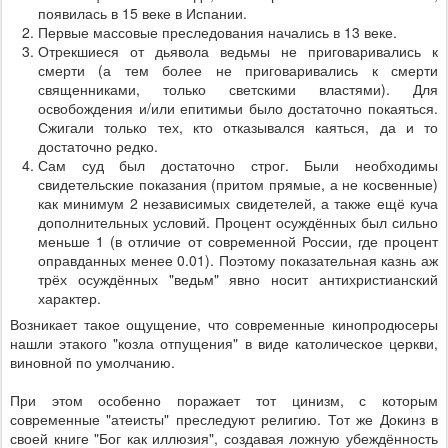
появилась в 15 веке в Испании.
Первые массовые преследования начались в 13 веке.
Отрекшиеся от дьявола ведьмы не приговаривались к
смерти (а тем более не приговаривались к смерти
священниками, только светскими властями). Для
освобождения и/или епитимьи было достаточно покаяться.
Сжигали только тех, кто отказывался каяться, да и то
достаточно редко.
Сам суд был достаточно строг. Были необходимы
свидетельские показания (притом прямые, а не косвенные)
как минимум 2 независимых свидетелей, а также ещё куча
дополнительных условий. Процент осуждённых был сильно
меньше 1 (в отличие от современной России, где процент
оправданных менее 0.01). Поэтому показательная казнь аж
трёх осуждённых "ведьм" явно носит антихристианский
характер.
Возникает такое ощущение, что современные кинопродюсеры
нашли этакого "козла отпущения" в виде католическое церкви,
виновной по умолчанию.
При этом особенно поражает тот цинизм, с которым
современные "атеисты" преследуют религию. Тот же Докинз в
своей книге "Бог как иллюзия", создавая ложную убеждённость