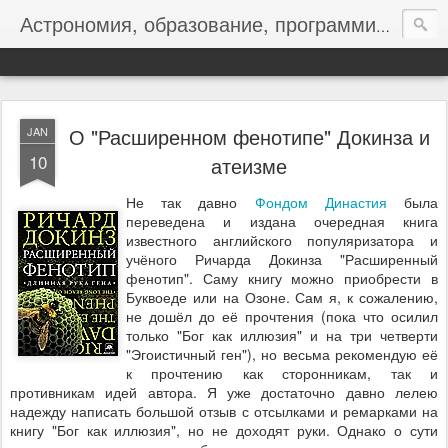
Астрономия, образование, программирование
О "Расширенном фенотипе" Докинза и
JAN
10
атеизме
Не так давно
Фондом Династия
была
переведена и издана очередная книга
известного английского популяризатора и
учёного Ричарда Докинза "Расширенный
фенотип". Саму книгу можно приобрести в
Буквоеде или на Озоне. Сам я, к сожалению,
не дошёл до её прочтения (пока что осилил
только "Бог как иллюзия" и на три четверти
"Эгоистичный ген"), но весьма рекомендую её
к прочтению как сторонникам, так и
противникам идей автора. Я уже достаточно давно лелею
надежду написать большой отзыв с отсылками и ремарками на
книгу "Бог как иллюзия", но не доходят руки. Однако о сути