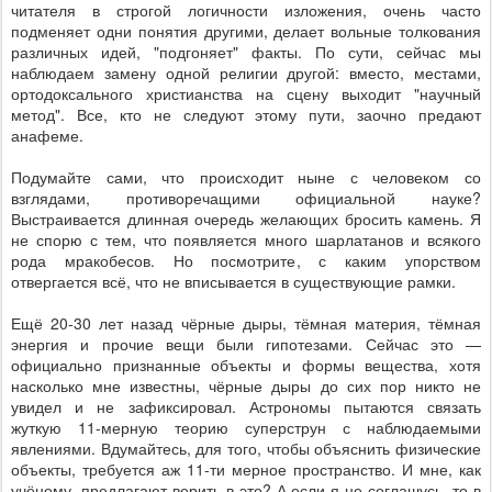
читателя в строгой логичности изложения, очень часто
подменяет одни понятия другими, делает вольные толкования
различных идей, "подгоняет" факты. По сути, сейчас мы
наблюдаем замену одной религии другой: вместо, местами,
ортодоксального христианства на сцену выходит "научный
метод". Все, кто не следуют этому пути, заочно предают
анафеме.
Подумайте сами, что происходит ныне с человеком со
взглядами, противоречащими официальной науке?
Выстраивается длинная очередь желающих бросить камень. Я
не спорю с тем, что появляется много шарлатанов и всякого
рода мракобесов. Но посмотрите, с каким упорством
отвергается всё, что не вписывается в существующие рамки.
Ещё 20-30 лет назад чёрные дыры, тёмная материя, тёмная
энергия и прочие вещи были гипотезами. Сейчас это —
официально признанные объекты и формы вещества, хотя
насколько мне известны, чёрные дыры до сих пор никто не
увидел и не зафиксировал. Астрономы пытаются связать
жуткую 11-мерную теорию суперструн с наблюдаемыми
явлениями. Вдумайтесь, для того, чтобы объяснить физические
объекты, требуется аж 11-ти мерное пространство. И мне, как
учёному, предлагают верить в это? А если я не соглашусь, то в