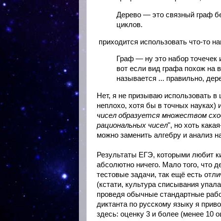
Дерево — это связный граф б
циклов.
приходится использовать что-то н
Граф — ну это набор точечек и
вот если вид графа похож на в
называется ... правильно, дер
Нет, я не призываю использовать 
неплохо, хотя бы в точных науках) 
чисел образуется множеством схо
рациональных чисел
", но хоть как
можно заменить алгебру и анализ на
Результаты ЕГЭ, которыми любит к
абсолютно ничего. Мало того, что 
тестовые задачи, так ещё есть отли
(кстати, культура списывания упала
проведя обычные стандартные рабо
диктанта по русскому языку я прив
здесь: оценку 3 и более (менее 10 