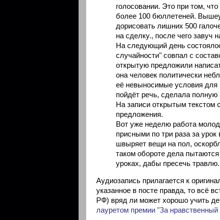
голосовании. Это при том, чт
более 100 бюллетеней. Вышеу
дорисовать лишних 500 галоч
на сделку., после чего завуч 
На следующий день состоялось
случайности" совпал с соста
открытую предложили написать
она человек политически неб
её невыносимые условия для 
пойдёт речь, сделала полную
На записи открытым текстом 
предложения.
Вот уже неделю работа молод
присными по три раза за урок
швыряет вещи на пол, оскорбля
таком обороте дела пытаются
уроках, дабы пресечь травлю..
Аудиозапись прилагается к оригин
указанное в посте правда, то всё вс
РФ) вряд ли может хорошо учить де
лауретом премии "За нравственный 