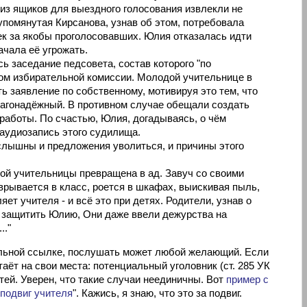
о из ящиков для выездного голосования извлекли не
помянутая Кирсанова, узнав об этом, потребовала
ек за якобы проголосовавших. Юлия отказалась идти
начала её угрожать.
 заседание педсовета, состав которого "по
вом избирательной комиссии. Молодой учительнице в
 заявление по собственному, мотивируя это тем, что
лагонадёжный. В противном случае обещали создать
работы. По счастью, Юлия, догадываясь, о чём
 аудиозапись этого судилища.
слышны и предложения уволиться, и причины этого
ой учительницы превращена в ад. Завуч со своими
 врывается в класс, роется в шкафах, выискивая пыль,
ет учителя - и всё это при детях. Родители, узнав о
 защитить Юлию, Они даже ввели дежурства на
.."
альной ссылке, послушать может любой желающий. Если
таёт на свои места: потенциальный уголовник (ст. 285 УК
тей. Уверен, что такие случаи неединичны. Вот
пример с
подвиг учителя
". Кажись, я знаю, что это за подвиг.