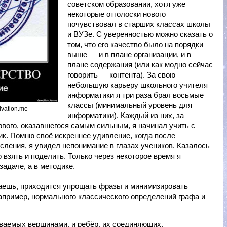
советском образовании, хотя уже
некоторые отголоски нового
почувствовал в старших классах школы
и ВУЗе. С уверенностью можно сказать о
том, что его качество было на порядки
выше — и в плане организации, и в
плане содержания (или как модно сейчас
говорить — контента). За свою
небольшую карьеру школьного учителя
информатики я три раза брал восьмые
классы (минимальный уровень для
ivation.me
информатики). Каждый из них, за
рвого, оказавшегося самым сильным, я начинал учить с
ик. Помню своё искреннее удивление, когда после
сления, я увидел непонимание в глазах учеников. Казалось
 взять и поделить. Только через некоторое время я
задаче, а в методике.
ваешь, приходится упрощать фразы и минимизировать
апример, нормального классического определений графа и
ываемых вершинами, и ребёр, их соединяющих.