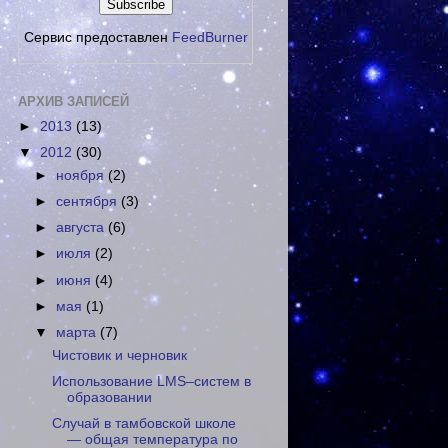
Сервис предоставлен
FeedBurner
АРХИВ ЗАПИСЕЙ
►
2013
(13)
▼
2012
(30)
►
ноября
(2)
►
сентября
(3)
►
августа
(6)
►
июля
(2)
►
июня
(4)
►
мая
(1)
▼
марта
(7)
Чистовик и черновик
Использование LMS–систем в
образовании
Случай в тамбовской школе
— общая температура по