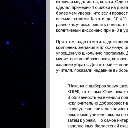
включая медалистов, кстати. Один м
сделал примерно 4 ошибки на диктан
более чем уверен, что если провес
весьма схожими. Кстати, да, 10 и 1
равно как учимся решать полностью
когнитивный диссонанс при a=0 в у
При этом, надо отметить, дети впо
компонент, желания и плюс-минус р
упрощённую школьную программу. Д
министерство образования, которое
желание убрать. Для второй — полит
учителя, показали недавние выбор
"Накануне выборов завуч школ
КПРФ, хотя сама Юлия никаког
В обязанность ей вменили под
исключительно добросовестны
скрупулезно считала количест
некоторые учителя школы по н
затем к урнам. Но самое инте
заполненных бюллетеней оказ