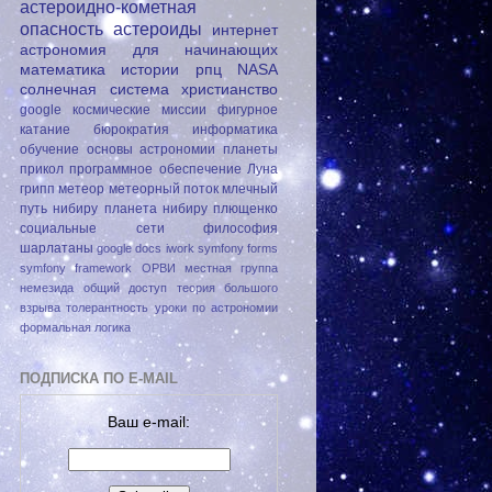
астероидно-кометная
опасность
астероиды
интернет
астрономия для начинающих
математика
истории
рпц
NASA
солнечная система
христианство
google
космические миссии
фигурное
катание
бюрократия
информатика
обучение
основы астрономии
планеты
прикол
программное обеспечение
Луна
грипп
метеор
метеорный поток
млечный
путь
нибиру
планета нибиру
плющенко
социальные сети
философия
шарлатаны
google docs
iwork
symfony forms
symfony framework
ОРВИ
местная группа
немезида
общий доступ
теория большого
взрыва
толерантность
уроки по астрономии
формальная логика
ПОДПИСКА ПО E-MAIL
Ваш e-mail: