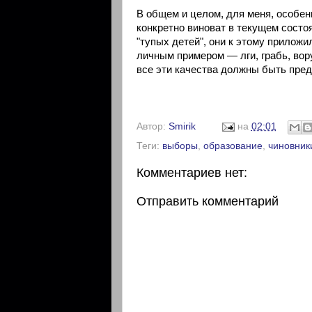
В общем и целом, для меня, особен
конкретно виноват в текущем состо
"тупых детей", они к этому приложи
личным примером — лги, грабь, вору
все эти качества должны быть пред
Автор:
Smirik
на
02:01
Теги:
выборы
,
образование
,
чиновник
Комментариев нет:
Отправить комментарий