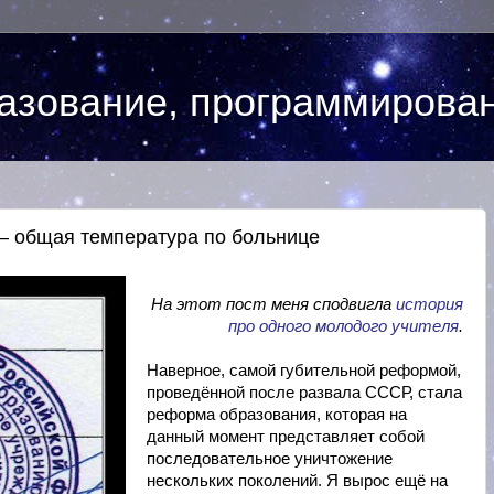
азование, программирова
— общая температура по больнице
На этот пост меня сподвигла
история
про одного молодого учителя
.
Наверное, самой губительной реформой,
проведённой после развала СССР, стала
реформа образования, которая на
данный момент представляет собой
последовательное уничтожение
нескольких поколений. Я вырос ещё на