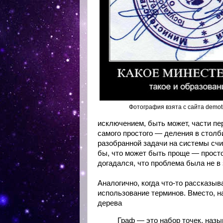
Фотография взята с сайта demot
исключением, быть может, части пе
самого простого — деления в столб
разобранной задачи на системы счи
бы, что может быть проще — просто
догадался, что проблема была не в 
Аналогично, когда что-то рассказы
использование терминов. Вместо, н
дерева
Граф — это набор точек, наз