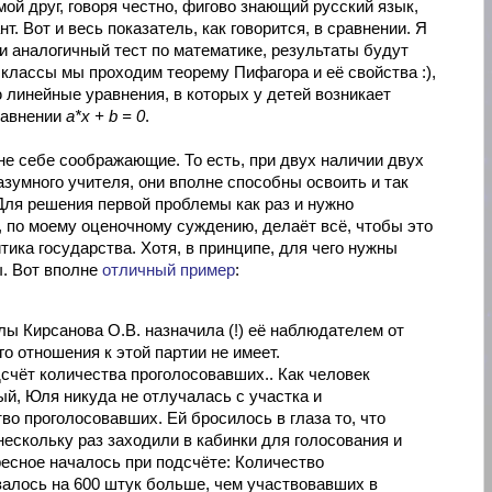
ой друг, говоря честно, фигово знающий русский язык,
т. Вот и весь показатель, как говорится, в сравнении. Я
ти аналогичный тест по математике, результаты будут
1 классы мы проходим теорему Пифагора и её свойства :),
 линейные уравнения, в которых у детей возникает
равнении
a*x + b = 0
.
лне себе соображающие. То есть, при двух наличии двух
азумного учителя, они вполне способны освоить и так
ля решения первой проблемы как раз и нужно
, по моему оценочному суждению, делаёт всё, чтобы это
ика государства. Хотя, в принципе, для чего нужны
ы. Вот вполне
отличный пример
:
ы Кирсанова О.В. назначила (!) её наблюдателем от
о отношения к этой партии не имеет.
счёт количества проголосовавших.. Как человек
й, Юля никуда не отлучалась с участка и
во проголосовавших. Ей бросилось в глаза то, что
ескольку раз заходили в кабинки для голосования и
ресное началось при подсчёте: Количество
алось на 600 штук больше, чем участвовавших в