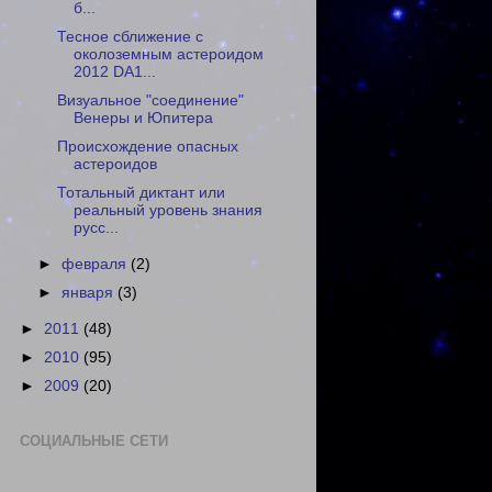
б...
Тесное сближение с
околоземным астероидом
2012 DA1...
Визуальное "соединение"
Венеры и Юпитера
Происхождение опасных
астероидов
Тотальный диктант или
реальный уровень знания
русс...
►
февраля
(2)
►
января
(3)
►
2011
(48)
►
2010
(95)
►
2009
(20)
СОЦИАЛЬНЫЕ СЕТИ