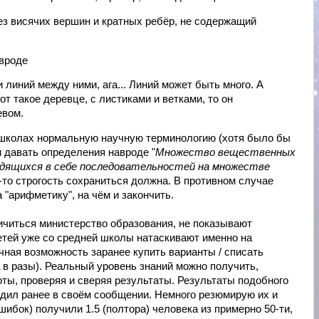
ез висячих вершин и кратных ребёр, не содержащий
авроде
 линий между ними, ага... Линий может быть много. А
от такое деревце, с листиками и ветками, то он
евом.
в школах нормальную научную терминологию (хотя было бы
и давать определения навроде "
Множество вещественных
дящихся в себе последовательностей на множестве
ая-то строгость сохраниться должна. В противном случае
 "арифметику", на чём и закончить.
ичиться министерство образования, не показывают
детей уже со средней школы натаскивают именно на
чная возможность заранее купить варианты / списать
 в разы). Реальный уровень знаний можно получить,
ты, проверяя и сверяя результаты. Результаты подобного
одил ранее в своём сообщении. Немного резюмирую их и
ошибок) получили 1.5 (полтора) человека из примерно 50-ти,