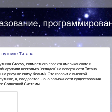
азование, программирова
спутнике Титана
тника Groovy, совместного проекта американского и
 обнаружили несколько "складок" на поверхности Титана
 на рисунке снизу белым). Это говорит о высокой
спутнике, а, следовательно, о возможности существования
кте Солнечной Системы.