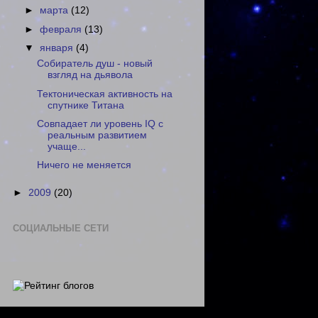
►
марта
(12)
►
февраля
(13)
▼
января
(4)
Собиратель душ - новый
взгляд на дьявола
Тектоническая активность на
спутнике Титана
Совпадает ли уровень IQ с
реальным развитием
учаще...
Ничего не меняется
►
2009
(20)
СОЦИАЛЬНЫЕ СЕТИ