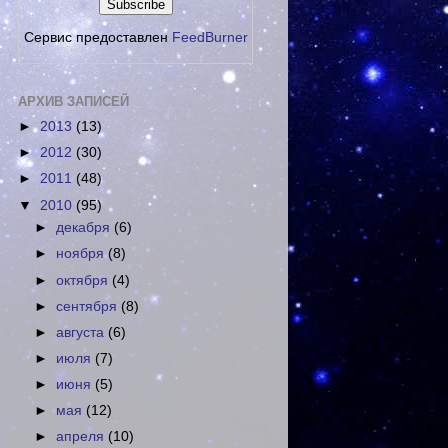
Сервис предоставлен
FeedBurner
АРХИВ ЗАПИСЕЙ
►
2013
(13)
►
2012
(30)
►
2011
(48)
▼
2010
(95)
►
декабря
(6)
►
ноября
(8)
►
октября
(4)
►
сентября
(8)
►
августа
(6)
►
июля
(7)
►
июня
(5)
►
мая
(12)
►
апреля
(10)