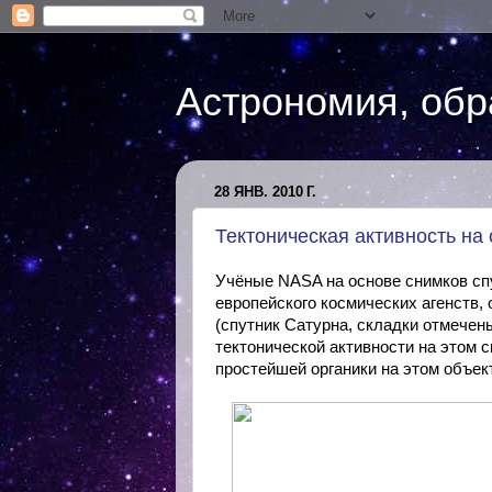
Астрономия, обр
28 ЯНВ. 2010 Г.
Тектоническая активность на 
Учёные NASA на основе снимков спу
европейского космических агенств,
(спутник Сатурна, складки отмечены
тектонической активности на этом 
простейшей органики на этом объе