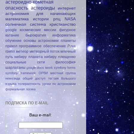
астероидно-кометная
опасность
астероиды
интернет
астрономия для начинающих
математика
истории
рпц
NASA
солнечная система
христианство
google
космические миссии
фигурное
катание
бюрократия
информатика
обучение
основы астрономии
планеты
прикол
программное обеспечение
Луна
грипп
метеор
метеорный поток
млечный
путь
нибиру
планета нибиру
плющенко
социальные сети
философия
шарлатаны
google docs
iwork
symfony forms
symfony framework
ОРВИ
местная группа
немезида
общий доступ
теория большого
взрыва
толерантность
уроки по астрономии
формальная логика
ПОДПИСКА ПО E-MAIL
Ваш e-mail: