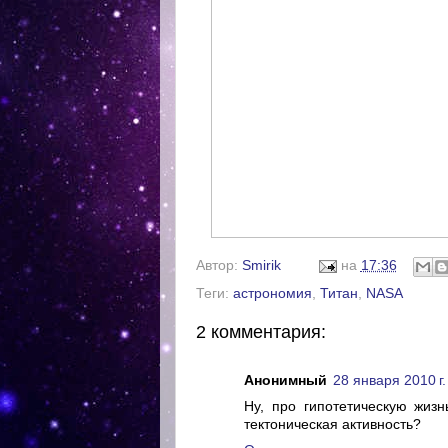
Автор:
Smirik
на
17:36
Теги:
астрономия
,
Титан
,
NASA
2 комментария:
Анонимный
28 января 2010 г.
Ну, про гипотетическую жизн
тектоническая активность?